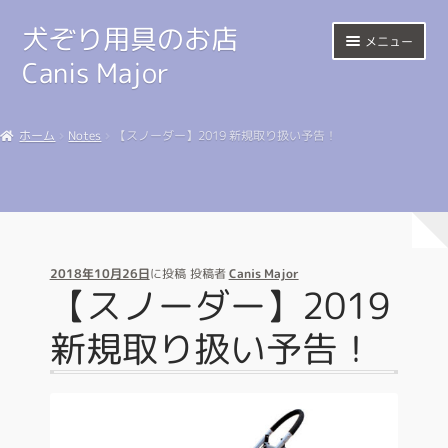
犬ぞり用具のお店
ナ
コ
メニュー
ビ
ン
Canis Major
ゲ
テ
ー
ン
Home
シ
ツ
ホーム
Notes
【スノーダー】2019 新規取り扱い予告！
ョ
へ
サ
Harness
ン
ス
ブ
へ
キ
メ
Sled
ス
ッ
ニ
キ
プ
ュ
Shop
ッ
ー
プ
2018年10月26日
に投稿
投稿者
Canis Major
を
【スノーダー】2019
Happy Trail
展
開
新規取り扱い予告！
Link
マイアカウント