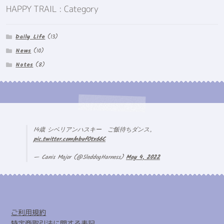
HAPPY TRAIL : Category
Daily Life
(13)
News
(10)
Notes
(8)
14歳 シベリアンハスキー ご飯待ちダンス。
pic.twitter.com/nbufOtx66C
— Canis Major (@SleddogHarness)
May 4, 2022
ご利用規約
特定商取引法に関する表記