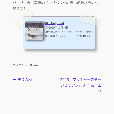
バッグは赤（写真のドッグバッグの青い部分が赤にな
ります）
橇～Dog Sled
2020年10月19日
【橇の動力は？】犬・・・時々マッシャー【橇を操
縦するのは？】マッシャー・・・時々 犬【橇に求め
られるもの】操縦性能・耐久性・コンパクト・軽量
ダンラー製の橇は、ちょっとした体重移動や左右の
足の立ち位置などで素直に橇が動きます。今まで必
ず転んでいたコーナーをきれいにクリアできた時の
喜びは言葉では表現できない程です。また、プラス
ティックやスチール、カーボンで構成される橇はと
カテゴリー:
Notes
ても軽くなり、マッシャーにも犬達にも喜ばれてい
ます。橇のソール（ランナー）の長さは約2mから2.
5mもあり、家の中に入れてみると想像以...
投
前
次
実りの秋
2019 マッシャーズチャ
の
の
ンピオンシップ in 岩手山
稿
投
投
ナ
稿:
稿:
ビ