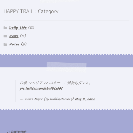
HAPPY TRAIL : Category
Daily Life
(13)
News
(10)
Notes
(8)
14歳 シベリアンハスキー ご飯待ちダンス。
pic.twitter.com/nbufOtx66C
— Canis Major (@SleddogHarness)
May 4, 2022
ご利用規約