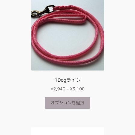
は
複
数
の
バ
リ
エ
ー
シ
ョ
ン
が
1Dogライン
あ
価
¥
2,940
–
¥
3,100
り
格
ま
こ
帯:
オプションを選択
す。
の
¥2,940
オ
商
–
プ
品
¥3,100
シ
に
ョ
は