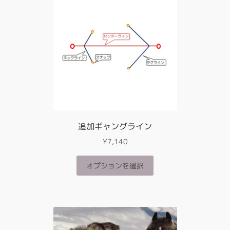
ン
複
は
数
商
の
品
バ
ペ
リ
ー
エ
ジ
ー
か
シ
ら
ョ
選
ン
択
が
追加ギャングライン
で
あ
き
¥
7,140
り
ま
ま
す
こ
オプションを選択
す。
の
オ
商
プ
品
シ
に
ョ
は
ン
複