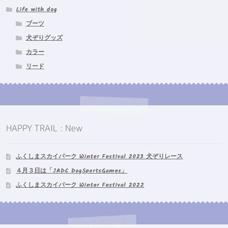
Life with dog
ー
ジ
ブーツ
か
犬ぞりグッズ
ら
カラー
選
択
リード
で
き
ま
す
HAPPY TRAIL : New
ふくしまスカイパーク Winter Festival 2023 犬ぞりレース
４月３日は「JADC DogSportsGames」
ふくしまスカイパーク Winter Festival 2022