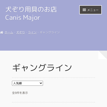
犬ぞり用具のお店
ナ
コ
メニュー
ビ
ン
Canis Major
ゲ
テ
ー
ン
Home
シ
ツ
ホーム
犬ぞり
ライン
ギャングライン
ョ
へ
サ
Harness
ン
ス
ブ
へ
キ
メ
Sled
ス
ッ
ニ
キ
プ
ュ
Shop
ッ
ー
ギャングライン
プ
を
Happy Trail
展
開
Link
人
マイアカウント
全8件を表示
気
順