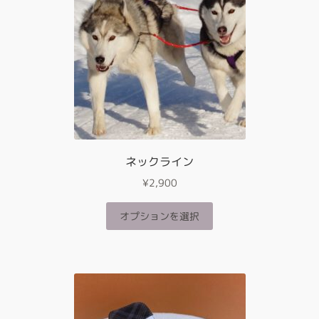
は
数
商
の
品
バ
ペ
リ
ー
エ
ジ
ー
か
シ
ら
ョ
選
ン
択
が
ネックライン
で
あ
き
¥
2,900
り
ま
ま
す
こ
オプションを選択
す。
の
オ
商
プ
品
シ
に
ョ
は
ン
複
は
数