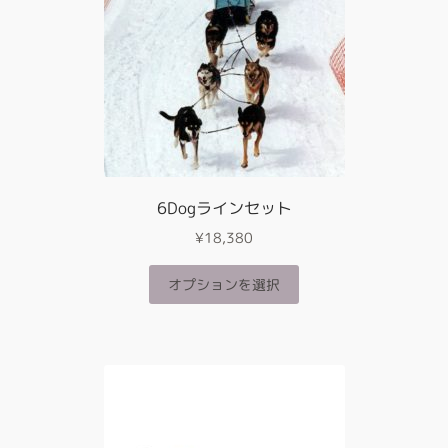
商
の
品
バ
ペ
リ
ー
エ
ジ
ー
か
シ
ら
ョ
選
ン
択
が
6Dogラインセット
で
あ
き
¥
18,380
り
ま
ま
す
こ
オプションを選択
す。
の
オ
商
プ
品
シ
に
ョ
は
ン
複
は
数
商