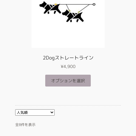
の
品
バ
ペ
リ
ー
エ
ジ
ー
か
シ
ら
ョ
選
ン
択
が
2Dogストレートライン
で
あ
き
¥
4,900
り
ま
ま
す
こ
オプションを選択
す。
の
オ
商
プ
品
シ
に
ョ
は
ン
複
は
数
人
全8件を表示
商
気
の
品
順