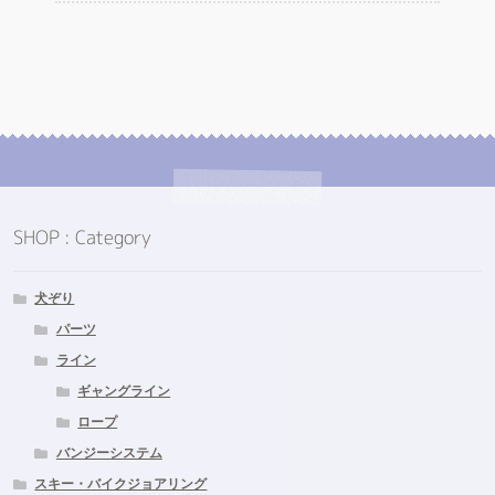
バ
ペ
リ
ー
エ
ジ
ー
か
シ
ら
ョ
選
ン
択
が
で
あ
き
り
SHOP : Category
ま
ま
す
す。
オ
犬ぞり
プ
パーツ
シ
ライン
ョ
ギャングライン
ン
は
ロープ
商
バンジーシステム
品
スキー・バイクジョアリング
ペ