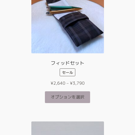
商
の
品
バ
ペ
リ
ー
エ
ジ
ー
か
シ
ら
ョ
選
ン
択
が
フィッドセット
で
あ
き
セール
り
ま
ま
価
す
¥
2,640
–
¥
3,790
す。
格
オ
こ
帯:
オプションを選択
プ
の
¥2,640
シ
商
–
ョ
品
¥3,790
ン
に
は
は
商
複