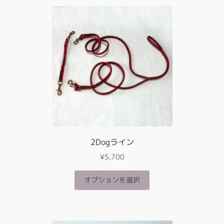
2Dogライン
¥
5,700
こ
オプションを選択
の
商
品
に