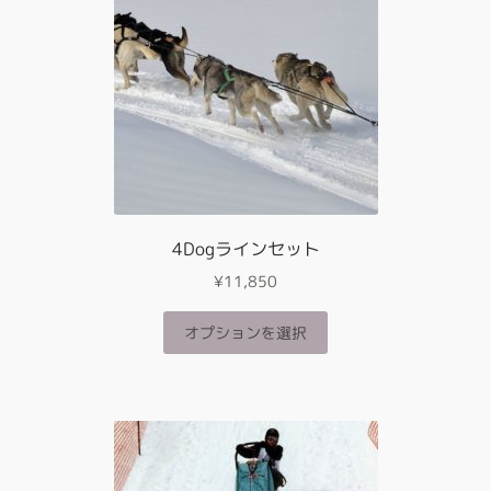
品
数
ペ
の
ー
バ
ジ
リ
か
エ
ら
ー
選
シ
択
ョ
で
ン
き
が
4Dogラインセット
ま
あ
す
¥
11,850
り
ま
こ
オプションを選択
す。
の
オ
商
プ
品
シ
に
ョ
は
ン
複
は
数