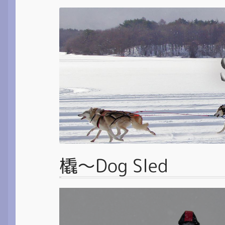
橇～Dog Sled