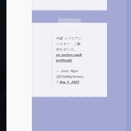
14歳 シベリアン
ハスキー ご飯
待ちダンス。
pic.twitter.com/n
bufOtx66C
— Canis Major
(@SleddogHarness
)
May 4, 2022