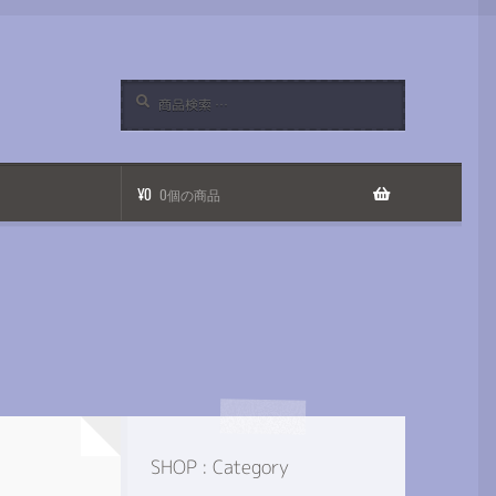
検
検
索
索
対
象:
¥
0
0個の商品
SHOP : Category