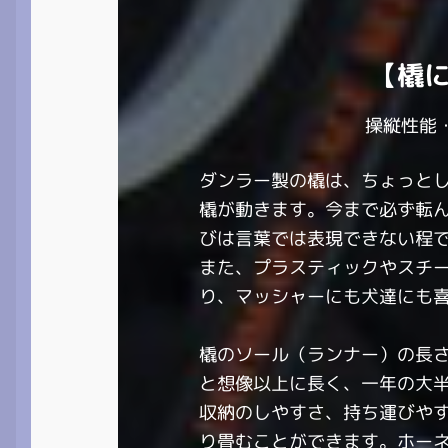
【橇
操縦性能
ダンラー製の橇は、ちょっと
橇が動きます。今まで必ず転
びは言葉では表現できない程
また、プラスティックやスチ
り、マッシャーにも犬達にも
橇のソール（ランナー）の長さ
と想像以上に長く、一年の大
収納のしやすさ、持ち運びや
り畳むことができます。ホー