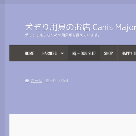
犬ぞり用具のお店 Canis Majo
ナ
コ
ビ
ン
犬ぞりを楽しむための用具類を揃えています。
ゲ
テ
ー
ン
シ
ツ
HOME
HARNESS
橇～DOG SLED
SHOP
HAPPY T
ョ
へ
ン
ス
へ
キ
ス
ッ
ホーム
橇～Dog Sled
キ
プ
ッ
プ