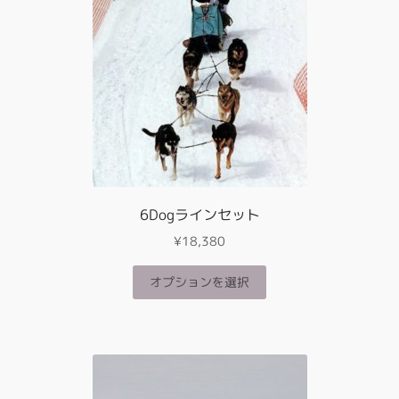
6Dogラインセット
¥
18,380
こ
オプションを選択
の
商
品
に
は
複