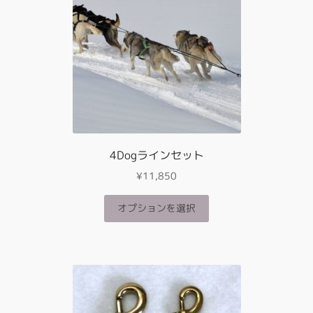
数
の
バ
リ
エ
ー
シ
ョ
ン
が
4Dogラインセット
あ
¥
11,850
り
ま
こ
オプションを選択
す。
の
オ
商
プ
品
シ
に
ョ
は
ン
複
は
数