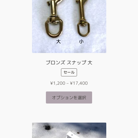
商
の
品
バ
ペ
リ
ー
エ
ジ
ー
か
シ
ら
ョ
選
ン
択
が
ブロンズ スナップ 大
で
あ
き
セール
り
ま
ま
価
す
¥
1,200
–
¥
17,400
す。
格
オ
こ
帯:
オプションを選択
プ
の
¥1,200
シ
商
–
ョ
品
¥17,400
ン
に
は
は
商
複