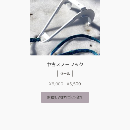
品
数
ペ
の
ー
バ
ジ
リ
か
エ
ら
ー
選
シ
択
ョ
で
ン
き
が
中古スノーフック
ま
あ
す
セール
り
ま
元
現
¥
6,000
¥
5,500
す。
の
在
オ
価
の
お買い物カゴに追加
プ
格
価
シ
は
格
ョ
¥6,000
は
ン
で
¥5,500
は
し
で