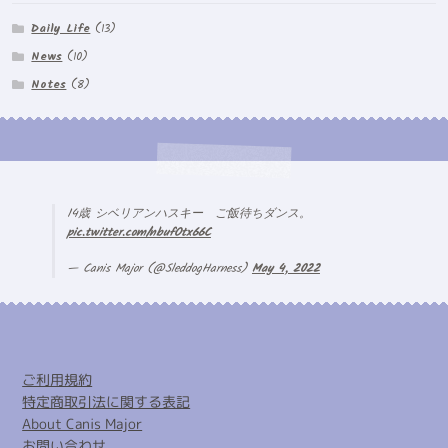
Daily Life
(13)
News
(10)
Notes
(8)
14歳 シベリアンハスキー ご飯待ちダンス。
pic.twitter.com/nbufOtx66C
— Canis Major (@SleddogHarness)
May 4, 2022
ご利用規約
特定商取引法に関する表記
About Canis Major
お問い合わせ