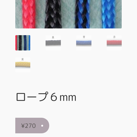
ロープ６mm
¥
270