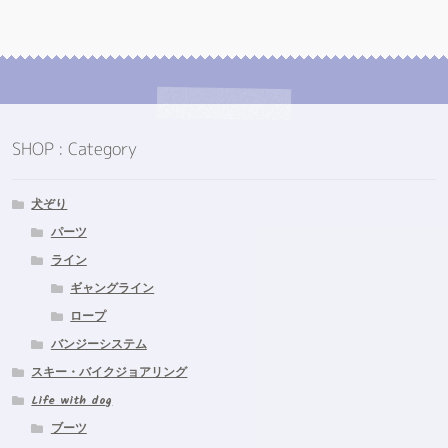
商
た。
す。
品
ペ
ー
ジ
か
ら
SHOP : Category
選
択
で
犬ぞり
き
パーツ
ま
ライン
す
ギャングライン
ロープ
バンジーシステム
スキー・バイクジョアリング
Life with dog
ブーツ