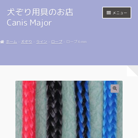
犬ぞり用具のお店
ナ
コ
メニュー
ビ
ン
Canis Major
ゲ
テ
ー
ン
Home
シ
ツ
ホーム
犬ぞり
ライン
ロープ
ロープ６mm
ョ
へ
サ
Harness
ン
ス
ブ
へ
キ
メ
Sled
ス
ッ
ニ
キ
プ
ュ
Shop
ッ
ー
プ
を
Happy Trail
展
開
Link
マイアカウント