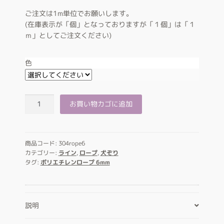
ご注文は1m単位でお願いします。
(在庫表示が「個」となっておりますが「１個」は「１
ｍ」としてご注文ください)
色
ロ
お買い物カゴに追加
ー
プ
６
mm
商品コード:
304rope6
カテゴリー:
ライン
,
ロープ
,
犬ぞり
個
タグ:
ポリエチレンロープ 6mm
説明