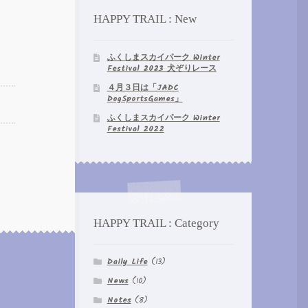
HAPPY TRAIL : New
ふくしまスカイパーク Winter
Festival 2023 犬ぞりレース
４月３日は「JADC
DogSportsGames」
ふくしまスカイパーク Winter
Festival 2022
HAPPY TRAIL : Category
Daily Life
(13)
News
(10)
Notes
(8)