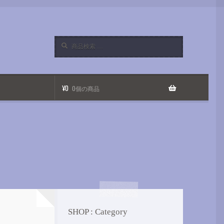
検
検
索
索
対
象:
¥
0
0個の商品
SHOP : Category