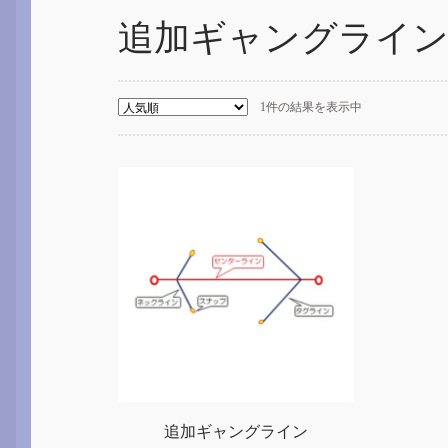
追加ギャングライ
1件の結果を表示中
追加ギャングライン