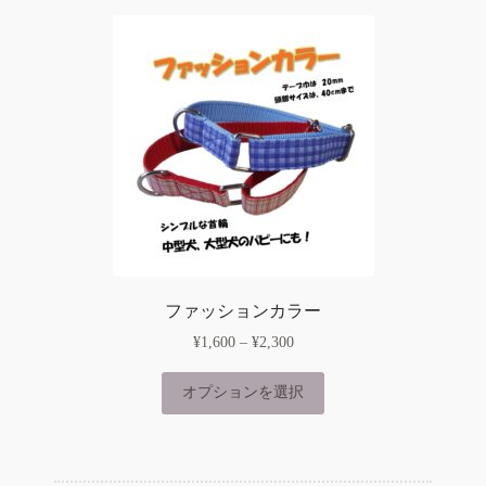
ファッションカラー
価
¥
1,600
–
¥
2,300
格
こ
帯:
オプションを選択
の
¥1,600
商
–
品
¥2,300
に