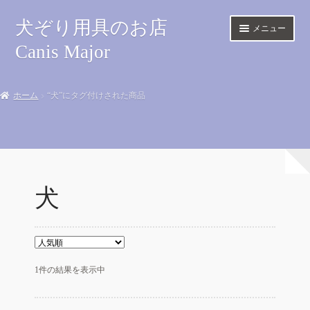
ナ
コ
犬ぞり用具のお店
メニュー
ビ
ン
Canis Major
ゲ
テ
ー
ン
Home
シ
ツ
ホーム
“犬”にタグ付けされた商品
ョ
へ
サ
Harness
ン
ス
ブ
へ
キ
メ
Sled
ス
ッ
ニ
キ
プ
ュ
Shop
ッ
ー
犬
プ
を
Happy Trail
展
開
Link
マイアカウント
1件の結果を表示中