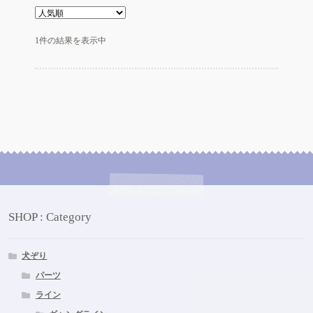
は
複
1件の結果を表示中
数
の
バ
リ
エ
ー
シ
ョ
ン
が
あ
り
SHOP : Category
ま
す。
犬ぞり
オ
プ
パーツ
シ
ライン
ョ