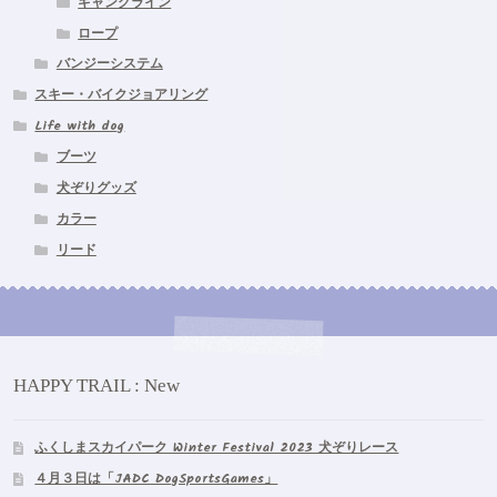
ギャングライン
ン
ロープ
は
商
バンジーシステム
品
スキー・バイクジョアリング
ペ
Life with dog
ー
ジ
ブーツ
か
犬ぞりグッズ
ら
カラー
選
リード
択
で
き
ま
す
HAPPY TRAIL : New
ふくしまスカイパーク Winter Festival 2023 犬ぞりレース
４月３日は「JADC DogSportsGames」