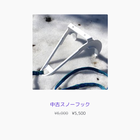
¥1,200
–
¥17,400
中古スノーフック
元
現
¥
6,000
¥
5,500
の
在
価
の
格
価
は
格