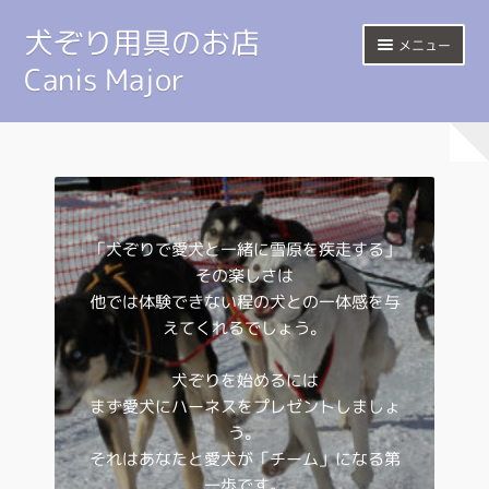
犬ぞり用具のお店
ナ
コ
メニュー
ビ
ン
Canis Major
ゲ
テ
ー
ン
Home
シ
ツ
ョ
へ
サ
Harness
ン
ス
ブ
へ
キ
メ
Sled
ス
ッ
ニ
「犬ぞりで愛犬と一緒に雪原を疾走する」
キ
プ
ュ
Shop
その楽しさは
ッ
ー
プ
他では体験できない程の犬との一体感を与
を
Happy Trail
えてくれるでしょう。
展
開
Link
犬ぞりを始めるには
まず愛犬にハーネスをプレゼントしましょ
マイアカウント
う。
それはあなたと愛犬が「チーム」になる第
一歩です。