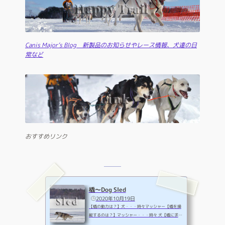
Canis Major’s Blog 新製品のお知らせやレース情報、犬達の日
常など
おすすめリンク
橇～Dog Sled
2020年10月19日
【橇の動力は？】犬・・・時々マッシャー【橇を操
縦するのは？】マッシャー・・・時々 犬【橇に求め
られるもの】操縦性能・耐久性・コンパクト・軽量