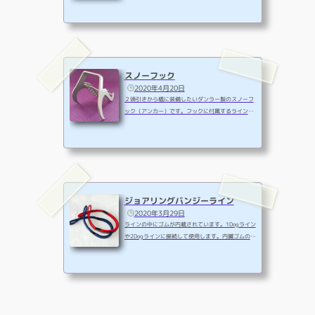
ダンラー製の橇は、ちょっとした体重移動や左右の
足の立ち位置などで素直に橇が動きます。今まで必
ず転んでいたコーナーをきれいにクリアできた時の
喜びは言葉では表現できない程です。また、プラス
ティックやスチール、カーボンで構成される橇はと
ても軽くなり、マッシャーにも犬達にも喜ばれてい
スノーフック
ます。橇のソール（ランナー）の長さは約2mから2.
2020年4月20日
5mもあり、家の中に入れてみると想像以...
２頭引きから橇に装備したいダンラー製のスノーフ
ック（アンカー）です。フックに付属するライン
は、橇の種類によって長さが違います。スノーフッ
クラインの長さと色をお選びください。・ホーネッ
ト＝160cm・スノーダー・その他の橇＝180cm
ジョアリングバンジーライン
2020年3月29日
ラインの中にゴムが内蔵されています。1Dogライン
や2Dogラインに接続して使用します。内臓ゴムの強
度が違う、1Dog用と2Dog用があります。