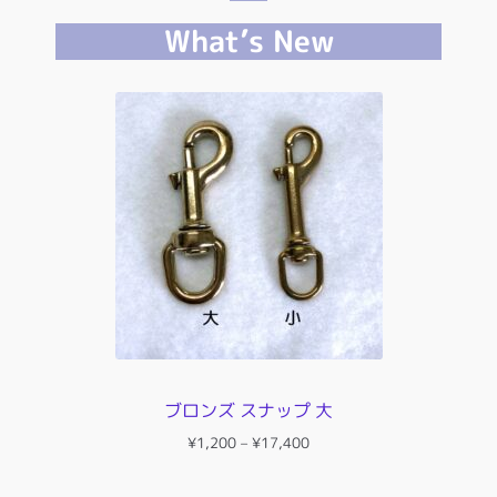
What’s New
ブロンズ スナップ 大
価
¥
1,200
–
¥
17,400
格
帯: