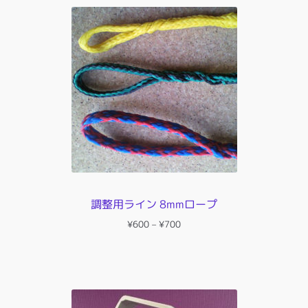
¥6,000
は
で
¥5,500
し
で
た。
す。
調整用ライン 8mmロープ
価
¥
600
–
¥
700
格
帯:
¥600
–
¥700